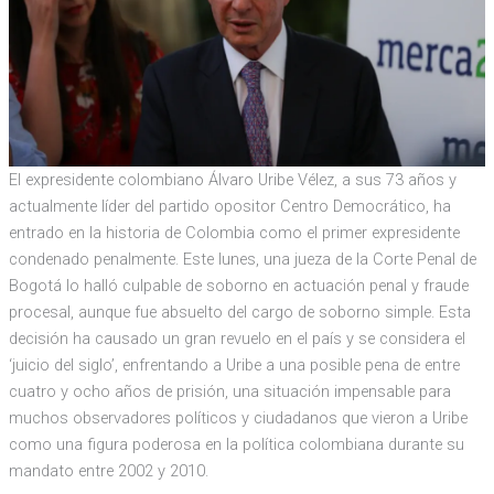
El expresidente colombiano Álvaro Uribe Vélez, a sus 73 años y
actualmente líder del partido opositor Centro Democrático, ha
entrado en la historia de Colombia como el primer expresidente
condenado penalmente. Este lunes, una jueza de la Corte Penal de
Bogotá lo halló culpable de soborno en actuación penal y fraude
procesal, aunque fue absuelto del cargo de soborno simple. Esta
decisión ha causado un gran revuelo en el país y se considera el
‘juicio del siglo’, enfrentando a Uribe a una posible pena de entre
cuatro y ocho años de prisión, una situación impensable para
muchos observadores políticos y ciudadanos que vieron a Uribe
como una figura poderosa en la política colombiana durante su
mandato entre 2002 y 2010.