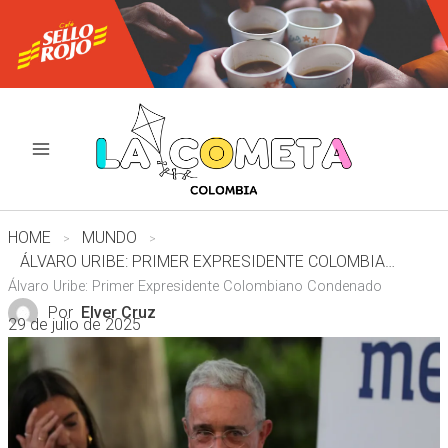
Ir
al
contenido
HOME
MUNDO
ÁLVARO URIBE: PRIMER EXPRESIDENTE COLOMBIANO CONDENADO
Álvaro Uribe: Primer Expresidente Colombiano Condenado
Por
Elver Cruz
29 de julio de 2025