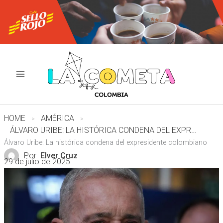
Ir
al
contenido
HOME
AMÉRICA
ÁLVARO URIBE: LA HISTÓRICA CONDENA DEL EXPRESIDENTE COLOMBIANO
Álvaro Uribe: La histórica condena del expresidente colombiano
Por
Elver Cruz
29 de julio de 2025