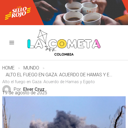
Ir
al
contenido
HOME
MUNDO
ALTO EL FUEGO EN GAZA: ACUERDO DE HAMAS Y EGIPTO
Alto el fuego en Gaza: Acuerdo de Hamas y Egipto
Por
Elver Cruz
19 de agosto de 2025