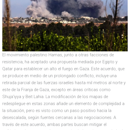
El movimiento palestino Hamas, junto a otras facciones de
resistencia, ha aceptado una propuesta mediada por Egipto y
Qatar para establecer un alto el fuego en Gaza. Este acuerdo, que
se produce en medio de un prolongado conflicto, incluye una
retirada parcial de las fuerzas israelíes hasta mil metros al norte y
este de la Franja de Gaza, excepto en áreas críticas como
Shuja’iyya y Beit Lahia. La modificación de los mapas de
redespliegue en estas zonas añade un elemento de complejidad a
la situación, pero es visto como un paso positivo hacia la
desescalada, según fuentes cercanas a las negociaciones. A
través de este acuerdo, ambas partes buscan mitigar el