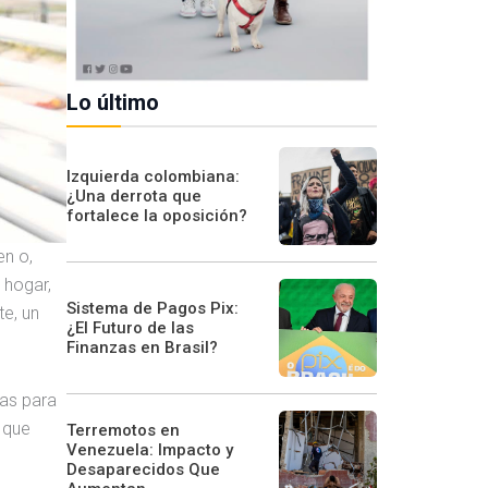
Lo último
Izquierda colombiana:
¿Una derrota que
fortalece la oposición?
en o,
 hogar,
Sistema de Pagos Pix:
te, un
¿El Futuro de las
Finanzas en Brasil?
as para
que
Terremotos en
Venezuela: Impacto y
Desaparecidos Que