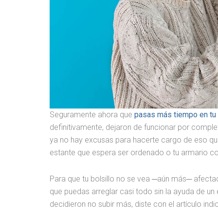
Seguramente ahora que
pasas más tiempo en tu
definitivamente, dejaron de funcionar por comple
ya no hay excusas para hacerte cargo de eso que 
estante que espera ser ordenado o tu armario c
Para que tu bolsillo no se vea ─aún más─ afect
que puedas arreglar casi todo sin la ayuda de un 
decidieron no subir más, diste con el artículo ind