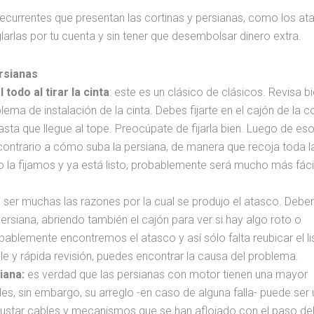
ecurrentes que presentan las cortinas y persianas, como los ata
arlas por tu cuenta y sin tener que desembolsar dinero extra.
rsianas
todo al tirar la cinta
: este es un clásico de clásicos. Revisa bi
a de instalación de la cinta. Debes fijarte en el cajón de la co
hasta que llegue al tope. Preocúpate de fijarla bien. Luego de eso
 contrario a cómo suba la persiana, de manera que recoja toda la
la fijamos y ya está listo, probablemente será mucho más fácil
ser muchas las razones por la cual se produjo el atasco. Deb
ersiana, abriendo también el cajón para ver si hay algo roto o
blemente encontremos el atasco y así sólo falta reubicar el li
le y rápida revisión, puedes encontrar la causa del problema.
iana:
es verdad que las persianas con motor tienen una mayor
es, sin embargo, su arreglo -en caso de alguna falla- puede ser
ustar cables y mecanismos que se han aflojado con el paso del