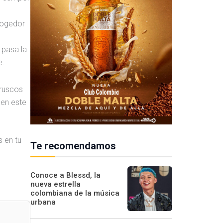
ecogedor
 pasa la
e.
ruscos
 en este
s en tu
Te recomendamos
Conoce a Blessd, la
nueva estrella
colombiana de la música
urbana