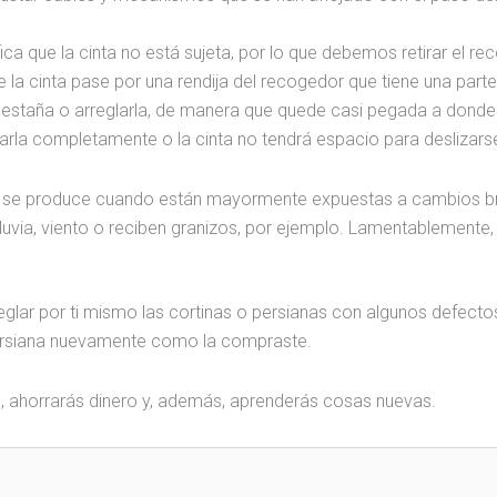
ifica que la cinta no está sujeta, por lo que debemos retirar el r
e la cinta pase por una rendija del recogedor que tiene una parte
 pestaña o arreglarla, de manera que quede casi pegada a donde
rarla completamente o la cinta no tendrá espacio para deslizars
 se produce cuando están mayormente expuestas a cambios b
luvia, viento o reciben granizos, por ejemplo. Lamentablemente,
glar por ti mismo las cortinas o persianas con algunos defecto
persiana nuevamente como la compraste.
as, ahorrarás dinero y, además, aprenderás cosas nuevas.