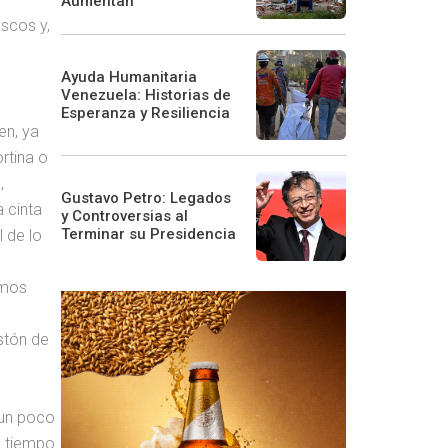
Aumentan
scos y,
Ayuda Humanitaria
Venezuela: Historias de
Esperanza y Resiliencia
en, ya
rtina o
,
Gustavo Petro: Legados
 cinta
y Controversias al
Terminar su Presidencia
 de lo
emos
stón de
 un poco
 tiempo.